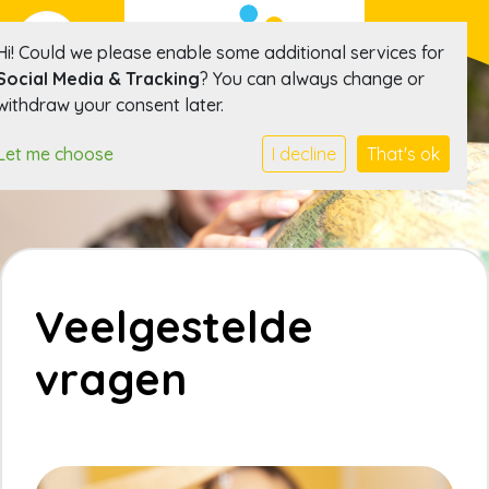
Hi! Could we please enable some additional services for
Social Media & Tracking
? You can always change or
withdraw your consent later.
Let me choose
I decline
That's ok
Veelgestelde
vragen