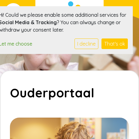
Hi! Could we please enable some additional services for
Social Media & Tracking
? You can always change or
withdraw your consent later.
Let me choose
I decline
That's ok
Ouderportaal