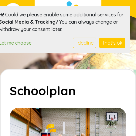
Hi! Could we please enable some additional services for
Social Media & Tracking
? You can always change or
withdraw your consent later.
Let me choose
I decline
That's ok
Schoolplan